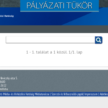
1 - 1. találat a 1 közül. 1/1. lap
Reviczky utca 5.
 8600
7-2612
nmhh.hu
 Média- és Hírközlési Hatóság Médiatanácsa |
Szerzői és felhasználói jogok
|
Impresszum
|
Adatkez