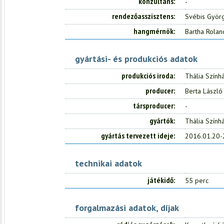
konzultans
-
rendezőasszisztens
Svébis Györ
hangmérnök
Bartha Rolan
gyártási- és produkciós adatok
produkciós iroda
Thália Szính
producer
Berta László
társproducer
-
gyártók
Thália Szính
gyártás tervezett ideje
2016.01.20-
technikai adatok
játékidő
55 perc
forgalmazási adatok, díjak