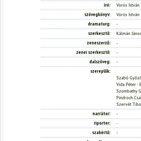
író
Vörös István
szövegkönyv
Vörös István
dramaturg
-
szerkesztő
Kálmán Jáno
zeneszerző
-
zenei szerkesztő
-
dalszöveg
-
szereplők
Szabó Győző 
Vida Péter -
Szombathy Gy
Pindroch Csab
Szervét Tibo
narrátor
-
riporter
-
szakértő
-