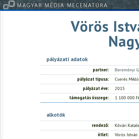
Vörös Istv
Nag
pályázati adatok
partner
Bereményi 
pályázat típusa
Cserés Mikló
pályázat éve
2015
támogatás összege
1 100 000 F
alkotók
rendező
Kővári Katali
ötlet
Vörös István