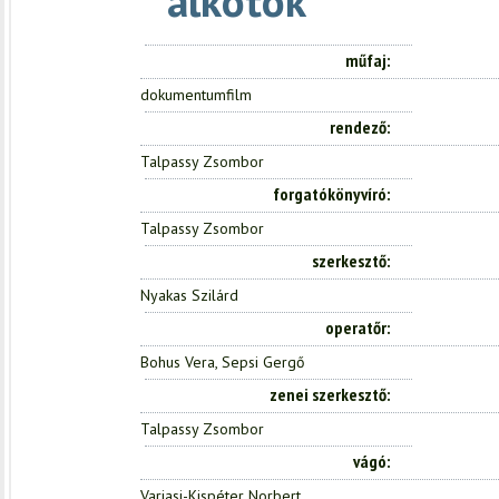
alkotók
műfaj
dokumentumfilm
rendező
Talpassy Zsombor
forgatókönyvíró
Talpassy Zsombor
szerkesztő
Nyakas Szilárd
operatőr
Bohus Vera, Sepsi Gergő
zenei szerkesztő
Talpassy Zsombor
vágó
Varjasi-Kispéter Norbert