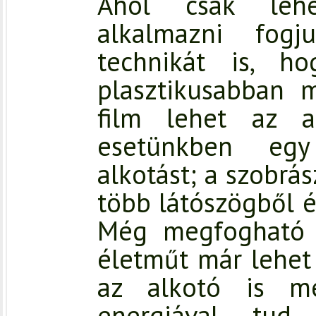
Ahol csak lehe
alkalmazni fog
technikát is, 
plasztikusabban 
film lehet az 
esetünkben egy
alkotást; a szobrás
több látószögből é
Még megfogható 
életműt már lehet
az alkotó is mé
energiával tud