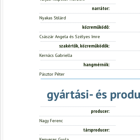
narrátor
Nyakas Stilárd
közreműködő
Császár Angela és Szélyes Imre
szakértők, közreműködők
Kernács Gabriella
hangmérnök
Pásztor Péter
gyártási- és prod
producer
Nagy Ferenc
társproducer
Kenyeres Gyula