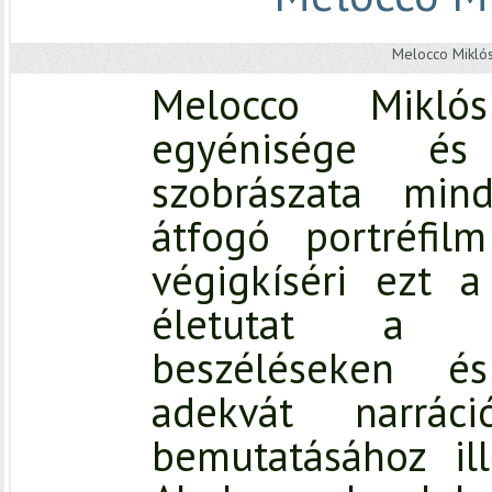
Melocco Mikló
Melocco Mikló
egyénisége és 
szobrászata mi
átfogó portréfilm
végigkíséri ezt 
életutat a mű
beszéléseken é
adekvát narrá
bemutatásához ill