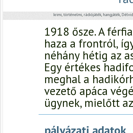
krimi
,
történelmi
,
rádiójáték
,
hangjáték
,
Délvi
1918 ősze. A férf
haza a frontról, í
néhány hétig az a
Egy értékes hadif
meghal a hadikórh
vezető apáca végér
ügynek, mielőtt a
pályázati adatok