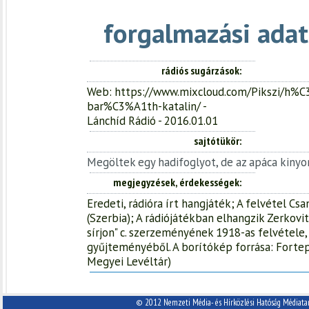
forgalmazási adat
rádiós sugárzások
Web: https://www.mixcloud.com/Pikszi/h
bar%C3%A1th-katalin/ -
Lánchíd Rádió - 2016.01.01
sajtótükör
Megöltek egy hadifoglyot, de az apáca kiny
megjegyzések, érdekességek
Eredeti, rádióra írt hangjáték; A felvétel Cs
(Szerbia); A rádiójátékban elhangzik Zerkovit
sírjon" c. szerzeményének 1918-as felvétele
gyűjteményéből. A borítókép forrása: Forte
Megyei Levéltár)
© 2012 Nemzeti Média- és Hírközlési Hatóság Médiata