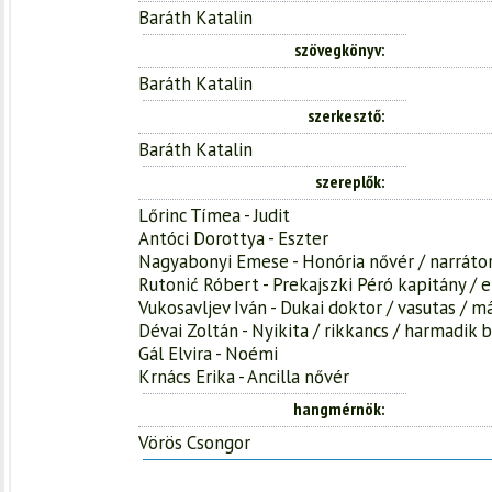
Baráth Katalin
szövegkönyv
Baráth Katalin
szerkesztő
Baráth Katalin
szereplők
Lőrinc Tímea - Judit
Antóci Dorottya - Eszter
Nagyabonyi Emese - Honória nővér / narráto
Rutonić Róbert - Prekajszki Péró kapitány / 
Vukosavljev Iván - Dukai doktor / vasutas / 
Dévai Zoltán - Nyikita / rikkancs / harmadik 
Gál Elvira - Noémi
Krnács Erika - Ancilla nővér
hangmérnök
Vörös Csongor