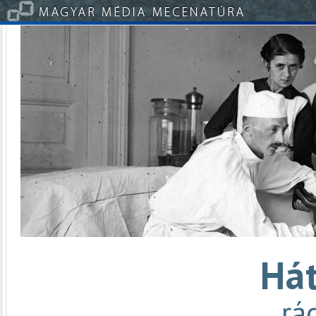
Há
rá