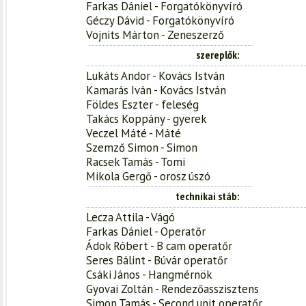
Farkas Dániel - Forgatókönyvíró
Géczy Dávid - Forgatókönyvíró
Vojnits Márton - Zeneszerző
szereplők
Lukáts Andor - Kovács István
Kamarás Iván - Kovács István
Földes Eszter - feleség
Takács Koppány - gyerek
Veczel Máté - Máté
Szemző Simon - Simon
Racsek Tamás - Tomi
Mikola Gergő - orosz úszó
technikai stáb
Lecza Attila - Vágó
Farkas Dániel - Operatőr
Ádok Róbert - B cam operatőr
Seres Bálint - Búvár operatőr
Csáki János - Hangmérnök
Gyovai Zoltán - Rendezőasszisztens
Simon Tamás - Second unit operatőr