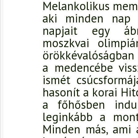
Melankolikus meme
aki minden nap ú
napjait egy áb
moszkvai olimpi
örökkévalóságban 
a medencébe vissz
ismét csúcsformájá
hasonít a korai Hi
a főhősben indu
leginkább a mont
Minden más, ami a