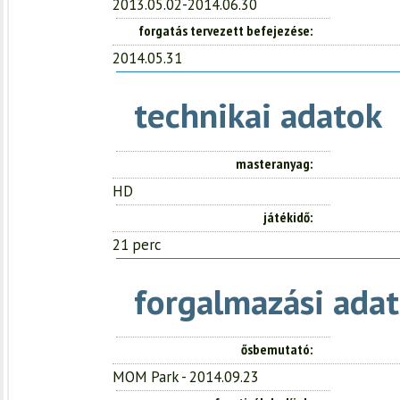
2013.05.02-2014.06.30
forgatás tervezett befejezése
2014.05.31
technikai adatok
masteranyag
HD
játékidő
21 perc
forgalmazási adat
ősbemutató
MOM Park - 2014.09.23