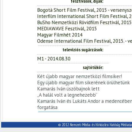
fesztiválok, díjak
Bogotá Short Film Festival, 2015 - versenysz
Interfilm International Short Film Festival, 
BuSho Nemzetközi Rövidfilm Fesztivál, 2015
MEDIAWAVE Fesztivál, 2015
Magyar Filmhét 2014
Odense International Film Festival, 2015. - 
televíziós sugárzások
M1 - 2014.08.30
sajtótükör
Két újabb magyar nemzetközi filmsiker!
Egy újabb magyar film sikerének örülhetünk
Kamarás Iván úszóbajnok lett
„A halál volt a legnehezebb”
Kamarás Iván és Lukáts Andor a medencében
forgatása
© 2012 Nemzeti Média- és Hírközlési Hatóság Médiata
A Nemzeti Média- és Hírközlési
Cím: