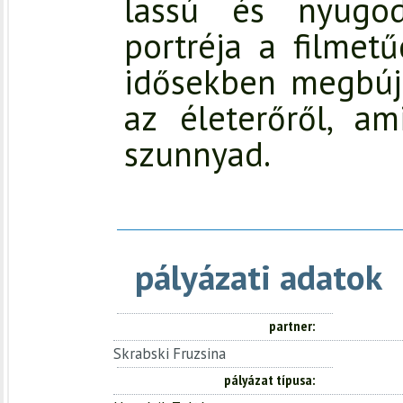
lassú és nyugo
portréja a filmetű
idősekben megbújó
az életerőről, 
szunnyad.
pályázati adatok
partner
Skrabski Fruzsina
pályázat típusa