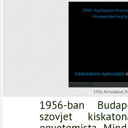
1956
,
forradalom
,
f
1956-ban Budap
szovjet kiska
egyetemista. Mind