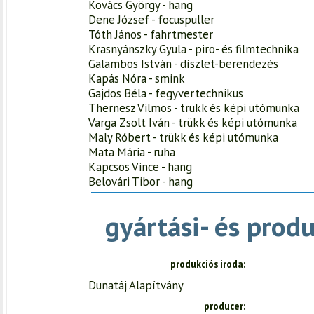
Kovács György - hang
Dene József - focuspuller
Tóth János - fahrtmester
Krasnyánszky Gyula - piro- és filmtechnika
Galambos István - díszlet-berendezés
Kapás Nóra - smink
Gajdos Béla - fegyvertechnikus
Thernesz Vilmos - trükk és képi utómunka
Varga Zsolt Iván - trükk és képi utómunka
Maly Róbert - trükk és képi utómunka
Mata Mária - ruha
Kapcsos Vince - hang
Belovári Tibor - hang
gyártási- és prod
produkciós iroda
Dunatáj Alapítvány
producer