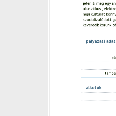
jeleníti meg egy a
akusztikus-, elektr
népi kultúrát kön
szocializálódott g
keveredik korunk tá
pályázati ada
pá
támog
alkotók