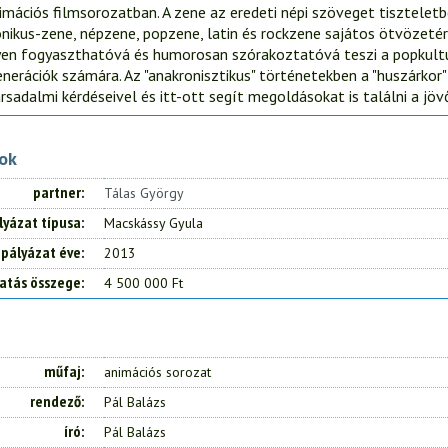
nimációs filmsorozatban. A zene az eredeti népi szöveget tiszteletb
onikus-zene, népzene, popzene, latin és rockzene sajátos ötvözetére
nyen fogyaszthatóvá és humorosan szórakoztatóvá teszi a popkult
enerációk számára. Az "anakronisztikus" történetekben a "huszárkor
rsadalmi kérdéseivel és itt-ott segít megoldásokat is találni a jövő
tok
partner
Tálas György
lyázat típusa
Macskássy Gyula
pályázat éve
2013
atás összege
4 500 000 Ft
műfaj
animációs sorozat
rendező
Pál Balázs
író
Pál Balázs