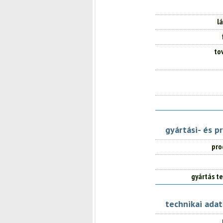
l
to
gyártási- és p
pro
gyártás te
technikai ada