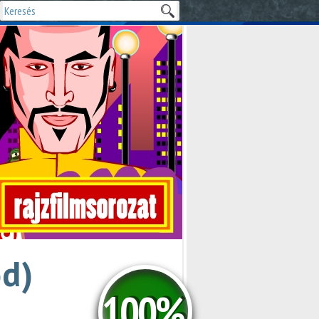
ód)
100%