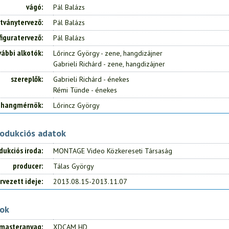
vágó
Pál Balázs
átványtervező
Pál Balázs
figuratervező
Pál Balázs
vábbi alkotók
Lőrincz György - zene, hangdizájner
Gabrieli Richárd - zene, hangdizájner
szereplők
Gabrieli Richárd - énekes
Rémi Tünde - énekes
hangmérnök
Lőrincz György
rodukciós adatok
dukciós iroda
MONTAGE Video Közkereseti Társaság
producer
Tálas György
rvezett ideje
2013.08.15-2013.11.07
tok
masteranyag
XDCAM HD