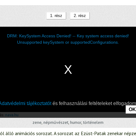
1. rész
2. rész
zene
,
népművészet
,
humor
,
történelem
ól álló animációs sorozat. A sorozat az Ezüst-Patak zenekar népze