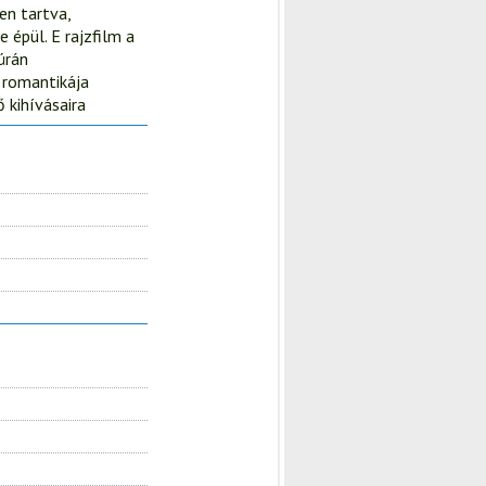
en tartva,
 épül. E rajzfilm a
úrán
" romantikája
 kihívásaira