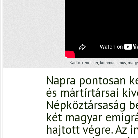
Kádár-rendszer
,
kommunizmus
,
magy
Napra pontosan k
és mártírtársai k
Népköztársaság be
két magyar emigr
hajtott végre. Az 