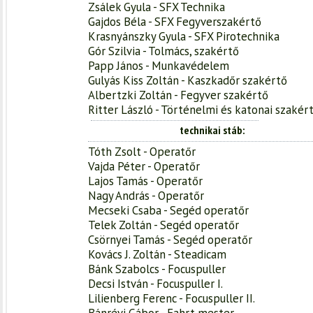
Zsálek Gyula - SFX Technika
Gajdos Béla - SFX Fegyverszakértő
Krasnyánszky Gyula - SFX Pirotechnika
Gór Szilvia - Tolmács, szakértő
Papp János - Munkavédelem
Gulyás Kiss Zoltán - Kaszkadőr szakértő
Albertzki Zoltán - Fegyver szakértő
Ritter László - Történelmi és katonai szakér
technikai stáb
Tóth Zsolt - Operatőr
Vajda Péter - Operatőr
Lajos Tamás - Operatőr
Nagy András - Operatőr
Mecseki Csaba - Segéd operatőr
Telek Zoltán - Segéd operatőr
Csörnyei Tamás - Segéd operatőr
Kovács J. Zoltán - Steadicam
Bánk Szabolcs - Focuspuller
Decsi István - Focuspuller I.
Lilienberg Ferenc - Focuspuller II.
Bánrévi Gábor - Fahrt mester