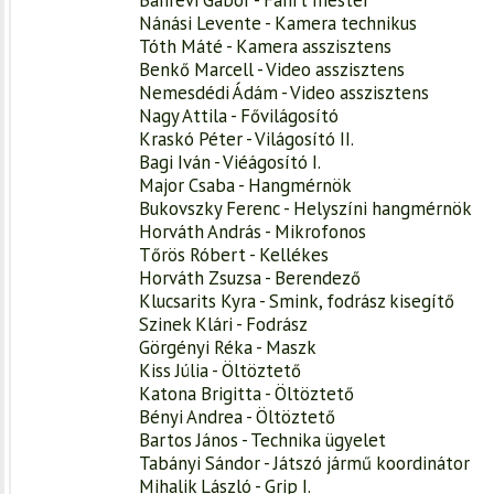
Nánási Levente - Kamera technikus
Tóth Máté - Kamera asszisztens
Benkő Marcell - Video asszisztens
Nemesdédi Ádám - Video asszisztens
Nagy Attila - Fővilágosító
Kraskó Péter - Világosító II.
Bagi Iván - Viéágosító I.
Major Csaba - Hangmérnök
Bukovszky Ferenc - Helyszíni hangmérnök
Horváth András - Mikrofonos
Tőrös Róbert - Kellékes
Horváth Zsuzsa - Berendező
Klucsarits Kyra - Smink, fodrász kisegítő
Szinek Klári - Fodrász
Görgényi Réka - Maszk
Kiss Júlia - Öltöztető
Katona Brigitta - Öltöztető
Bényi Andrea - Öltöztető
Bartos János - Technika ügyelet
Tabányi Sándor - Játszó jármű koordinátor
Mihalik László - Grip I.