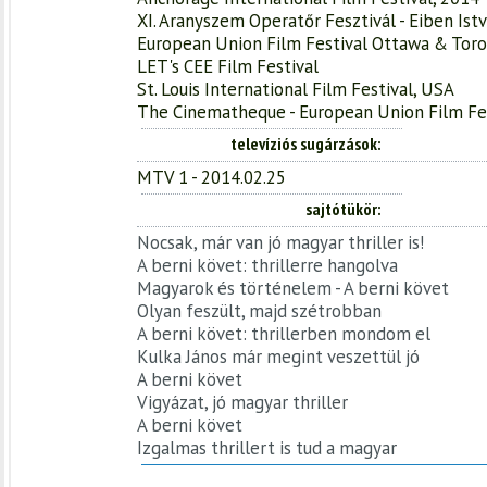
XI. Aranyszem Operatőr Fesztivál - Eiben Istv
European Union Film Festival Ottawa & Tor
LET's CEE Film Festival
St. Louis International Film Festival, USA
The Cinematheque - European Union Film Fes
televíziós sugárzások
MTV 1 - 2014.02.25
sajtótükör
Nocsak, már van jó magyar thriller is!
A berni követ: thrillerre hangolva
Magyarok és történelem - A berni követ
Olyan feszült, majd szétrobban
A berni követ: thrillerben mondom el
Kulka János már megint veszettül jó
A berni követ
Vigyázat, jó magyar thriller
A berni követ
Izgalmas thrillert is tud a magyar