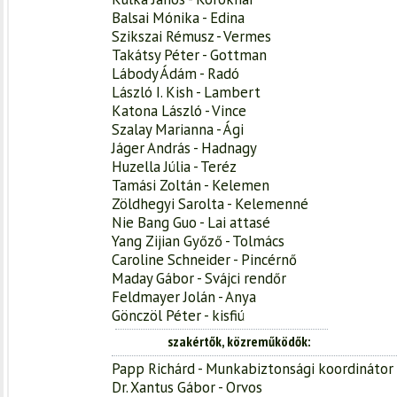
Balsai Mónika - Edina
Szikszai Rémusz - Vermes
Takátsy Péter - Gottman
Lábody Ádám - Radó
László I. Kish - Lambert
Katona László - Vince
Szalay Marianna - Ági
Jáger András - Hadnagy
Huzella Júlia - Teréz
Tamási Zoltán - Kelemen
Zöldhegyi Sarolta - Kelemenné
Nie Bang Guo - Lai attasé
Yang Zijian Győző - Tolmács
Caroline Schneider - Pincérnő
Maday Gábor - Svájci rendőr
Feldmayer Jolán - Anya
Gönczöl Péter - kisfiú
szakértők, közreműködők
Papp Richárd - Munkabiztonsági koordinátor
Dr. Xantus Gábor - Orvos