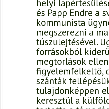
helyi lapértesülés
és Papp Endre a s
kommunista ügynö
megszerezni a ma
túszulejtésével. 
forrásokból kider
megtorlások elleni
figyelemfelkeltő,
szánták fellépésük
tulajdonképpen el
keresztül a külföl