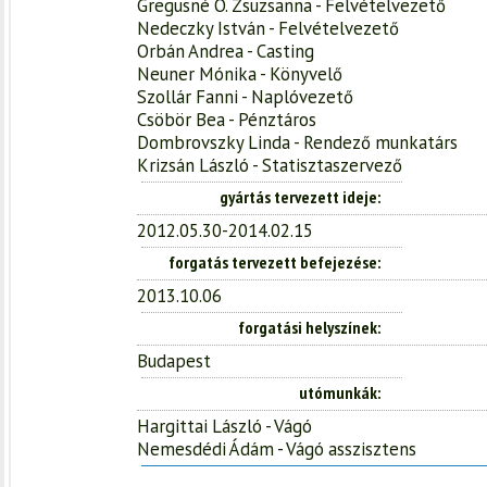
Gregusné O. Zsuzsanna - Felvételvezető
Nedeczky István - Felvételvezető
Orbán Andrea - Casting
Neuner Mónika - Könyvelő
Szollár Fanni - Naplóvezető
Csöbör Bea - Pénztáros
Dombrovszky Linda - Rendező munkatárs
Krizsán László - Statisztaszervező
gyártás tervezett ideje
2012.05.30-2014.02.15
forgatás tervezett befejezése
2013.10.06
forgatási helyszínek
Budapest
utómunkák
Hargittai László - Vágó
Nemesdédi Ádám - Vágó asszisztens