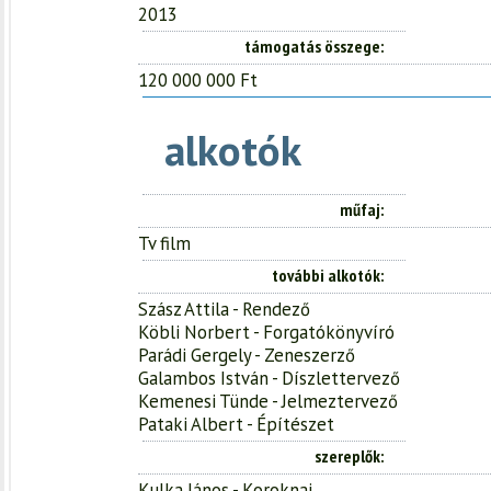
2013
támogatás összege
120 000 000 Ft
alkotók
műfaj
Tv film
további alkotók
Szász Attila - Rendező
Köbli Norbert - Forgatókönyvíró
Parádi Gergely - Zeneszerző
Galambos István - Díszlettervező
Kemenesi Tünde - Jelmeztervező
Pataki Albert - Építészet
szereplők
Kulka János - Koroknai