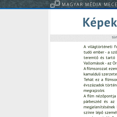
Képek
tö
A világtörténeti 
tudó ember - a szó
teremtő és tartó 
Vallomások - az Ör
A filmsorozat ezen
kamalduli szerzete
Tehát ez a filmso
évszázadok történe
megrajzolni.
A film nézőpontja 
párbeszéd és az 
megjelenítésének 
színre lépő személy