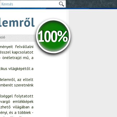
lemről
100%
kció
ényeit felvállalni
gésszel kapcsolatot
 önéletrajzi mű, a
ikus világképétől a
elemről, az eltelt
 emberét szeretnénk
lséggel folytatott
avargó emlékképek
ézhető világában a
ényi, és a többiek -