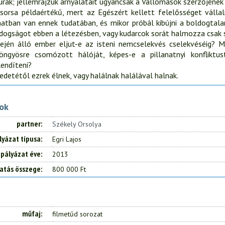
urák; jellemrajzuk árnyalatait ugyancsak a Vallomások szerzőjének 
 sorsa példaértékű, mert az Egészért kellett felelősséget válla
anatban van ennek tudatában, és mikor próbál kibújni a boldogtal
dogságot ebben a létezésben, vagy kudarcok sorát halmozza csak s
tején álló ember eljut-e az isteni nemcselekvés cselekvéséig? M
öngyösre csomózott hálóját, képes-e a pillanatnyi konfliktus
endíteni?
edetétől ezrek élnek, vagy halálnak halálával halnak.
tok
partner
Székely Orsolya
lyázat típusa
Egri Lajos
pályázat éve
2013
atás összege
800 000 Ft
műfaj
filmetűd sorozat