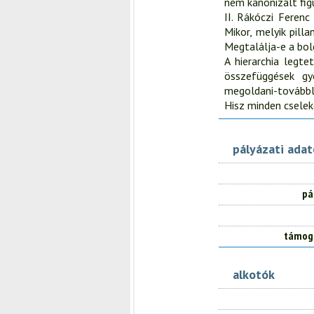
nem kanonizált fig
II. Rákóczi Ferenc
Mikor, melyik pill
Megtalálja-e a bol
A hierarchia legte
összefüggések gy
megoldani-továbbl
Hisz minden cselek
pályázati ada
pá
támog
alkotók