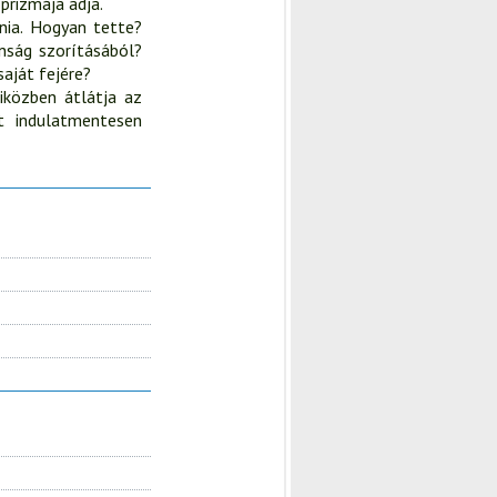
prizmája adja.
lnia. Hogyan tette?
anság szorításából?
aját fejére?
iközben átlátja az
t indulatmentesen