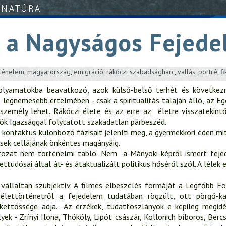
 a Nagyságos Fejede
rténelem
,
magyarország
,
emigráció
,
rákóczi szabadságharc
,
vallás
,
portré
,
fi
folyamatokba beavatkozó, azok külső-belső terhét és következm
 legnemesebb értelmében - csak a spiritualitás talaján álló, az E
személy lehet. Rákóczi élete és az erre az életre visszatekintő
ök Igazsággal folytatott szakadatlan párbeszéd.
 kontaktus különböző fázisait jeleníti meg, a gyermekkori éden mit
sek cellájának önkéntes magányáig.
rozat nem történelmi tabló. Nem a Mányoki-képről ismert fejed
ttudósai által át- és átaktualizált politikus hőséről szól. A lélek
vállaltan szubjektív. A filmes elbeszélés formáját a Legfőbb Fö
élettörténetről a fejedelem tudatában rögzült, ott pörgő-k
kettőssége adja. Az érzékek, tudatfoszlányok e képileg megid
ek - Zrínyi Ilona, Thököly, Lipót császár, Kollonich bíboros, Bercs