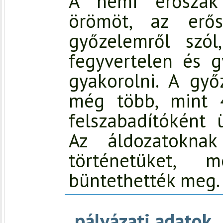
A nemi erőszak
örömöt, az erő
győzelemről szó
fegyvertelen és 
gyakorolni. A győ
még több, mint 
felszabadítóként 
Az áldozatoknak
történetüket, 
büntethették meg.
pályázati adatok