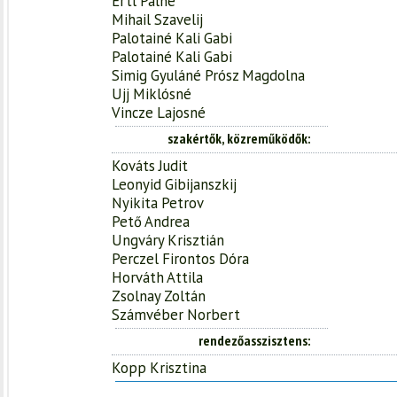
Ertl Pálné
Mihail Szavelij
Palotainé Kali Gabi
Palotainé Kali Gabi
Simig Gyuláné Prósz Magdolna
Ujj Miklósné
Vincze Lajosné
szakértők, közreműködők
Kováts Judit
Leonyid Gibijanszkij
Nyikita Petrov
Pető Andrea
Ungváry Krisztián
Perczel Firontos Dóra
Horváth Attila
Zsolnay Zoltán
Számvéber Norbert
rendezőasszisztens
Kopp Krisztina