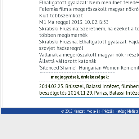
Elhallgatott gyalázat: Nem merülhet feledé
Felemás film a megerőszakolt magyar nőkrő
Kiút többszemközt
M1 Ma reggel 2013. 10. 02. 8:53
Skrabski Fruzsina: Szeretném, ha ezeket a 
többen megismernék
Skrabski Fruzsna: Elhallgatott gyalázat. Fáj
szovjet hadseregről
Vallanak a megerőszakolt magyar nők - rész
Állattá változott katonák
‘Silenced Shame’: Hungarian Women Remem
megjegyzések, érdekességek
2014.02.25. Brüsszel, Balassi Intézet, filmbe
beszélgetés 2014.11.29. Párizs, Balassi Intéze
© 2012 Nemzeti Média- és Hírközlési Hatóság Médiata
A Nemzeti Média- és Hírközlési
Cím:
Hatóság Médiatanácsa
1088 Budapest, Reviczky utca 5.
Tel: (06 1) 429 8600
Fax: (06 1) 267-2612
E-mail: info@nmhh.hu