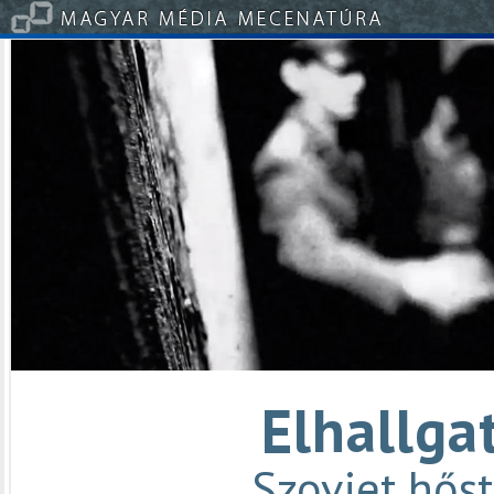
Elhallga
Szovjet hős