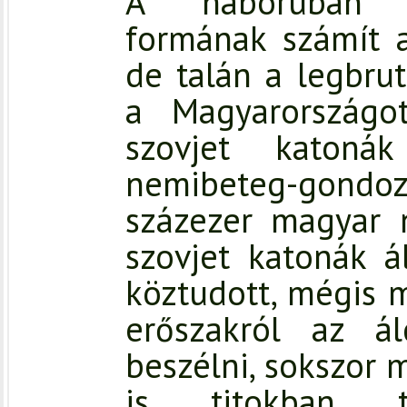
A háborúban eg
formának számít 
de talán a legbrut
a Magyarországo
szovjet katoná
nemibeteg-gondoz
százezer magyar 
szovjet katonák ál
köztudott, mégis m
erőszakról az á
beszélni, sokszor 
is titokban ta