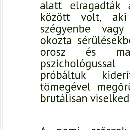
alatt elragadták
között volt, ak
szégyenbe vagy
okozta sérülésekbe
orosz és magy
pszichológussa
próbáltuk kider
tömegével megőrü
brutálisan viselked