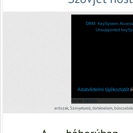
erőszak
,
Szovjetunió
,
történelem
,
bűncsele