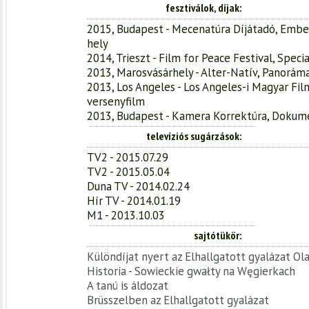
fesztiválok, díjak
2015, Budapest - Mecenatúra Díjátadó, Ember J
hely
2014, Trieszt - Film for Peace Festival, Spec
2013, Marosvásárhely - Alter-Natív, Panorá
2013, Los Angeles - Los Angeles-i Magyar Fil
versenyfilm
2013, Budapest - Kamera Korrektúra, Dokume
televíziós sugárzások
TV2 - 2015.07.29
TV2 - 2015.05.04
Duna TV - 2014.02.24
Hír TV - 2014.01.19
M1 - 2013.10.03
sajtótükör
Különdíjat nyert az Elhallgatott gyalázat O
Historia - Sowieckie gwałty na Węgierkach
A tanú is áldozat
Brüsszelben az Elhallgatott gyalázat