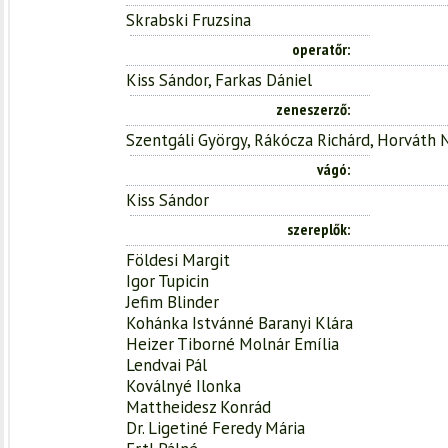
Skrabski Fruzsina
operatőr
Kiss Sándor, Farkas Dániel
zeneszerző
Szentgáli György, Rákócza Richárd, Horváth 
vágó
Kiss Sándor
szereplők
Földesi Margit
Igor Tupicin
Jefim Blinder
Kohánka Istvánné Baranyi Klára
Heizer Tiborné Molnár Emília
Lendvai Pál
Koválnyé Ilonka
Mattheidesz Konrád
Dr. Ligetiné Feredy Mária