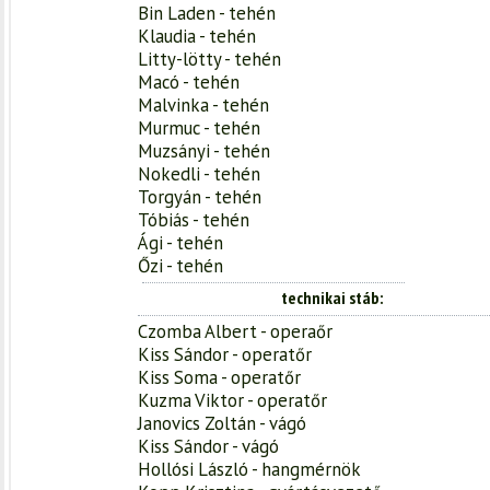
Bin Laden - tehén
Klaudia - tehén
Litty-lötty - tehén
Macó - tehén
Malvinka - tehén
Murmuc - tehén
Muzsányi - tehén
Nokedli - tehén
Torgyán - tehén
Tóbiás - tehén
Ági - tehén
Őzi - tehén
technikai stáb
Czomba Albert - operaőr
Kiss Sándor - operatőr
Kiss Soma - operatőr
Kuzma Viktor - operatőr
Janovics Zoltán - vágó
Kiss Sándor - vágó
Hollósi László - hangmérnök