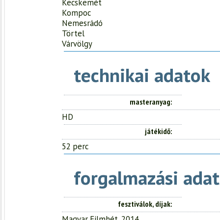
Kecskemét
Kompoc
Nemesrádó
Törtel
Várvölgy
technikai adatok
masteranyag
HD
játékidő
52 perc
forgalmazási adat
fesztiválok, díjak
Magyar Filmhét, 2014