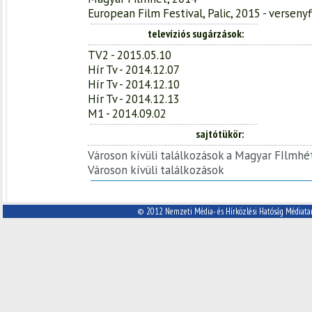
European Film Festival, Palic, 2015 - verseny
televíziós sugárzások
TV2 - 2015.05.10
Hír Tv - 2014.12.07
Hír Tv - 2014.12.10
Hír Tv - 2014.12.13
M1 - 2014.09.02
sajtótükör
Városon kívüli találkozások a Magyar FIlmhé
Városon kívüli találkozások
© 2012 Nemzeti Média- és Hírközlési Hatóság Médiata
A Nemzeti Média- és Hírközlési
Cím:
Hatóság Médiatanácsa
1088 Budapest, Reviczky utca 5.
Tel: (06 1) 429 8600
Fax: (06 1) 267-2612
E-mail: info@nmhh.hu