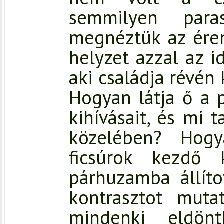
semmilyen para
megnéztük az érem
helyzet azzal az i
aki családja révén 
Hogyan látja ő a p
kihívásait, és mi 
közelében? Hog
ficsúrok kezdő 
párhuzamba állíto
kontrasztot mut
mindenki eldön