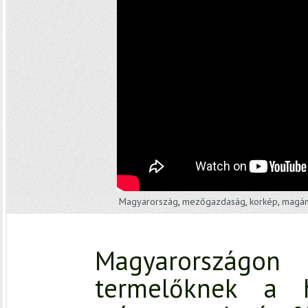
Magyarország
,
mezőgazdaság
,
korkép
,
magán
Magyarországo
termelőknek a h