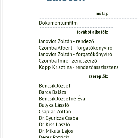
műfaj
Dokumentumfilm
további alkotók
Janovics Zoltán - rendező
Czomba Albert - forgatókönyvíró
Janovics Zoltán - forgatókönyvíró
Czomba Imre - zeneszerző
Kopp Krisztina - rendezőasszisztens
szereplők
Bencsik József
Barca Balázs
Bencsik Józsefné Éva
Bulyka László
Csaplár Zoltán
Dr. Gyuricza Csaba
Dr. Kiss László
Dr. Mikula Lajos
Dérer Patrícia