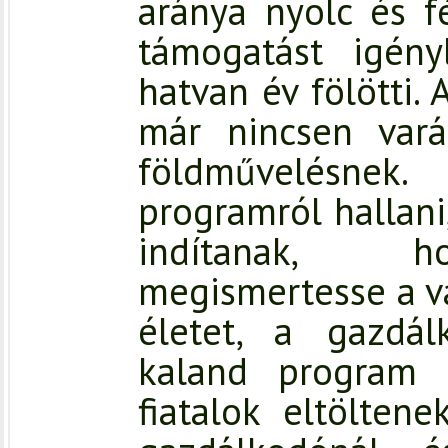
aránya nyolc és fé
támogatást igény
hatvan év fölötti. 
már nincsen vará
földművelésnek
programról hallani
indítanak, ho
megismertesse a vá
életet, a gazdál
kaland program 
fiatalok eltölten