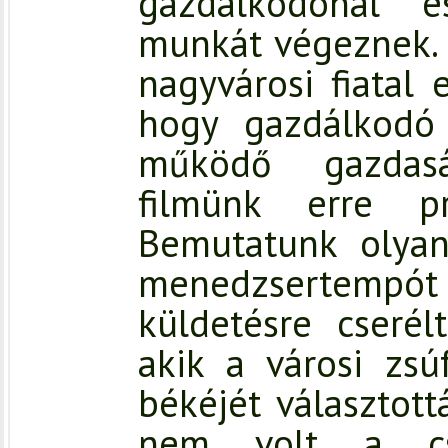
gazdálkodónál 
munkát végeznek. 
nagyvárosi fiatal 
hogy gazdálkodó
működő gazdasá
filmünk erre pr
Bemutatunk olyan 
menedzsertempó
küldetésre cserél
akik a városi zsú
békéjét választott
nem volt a csa