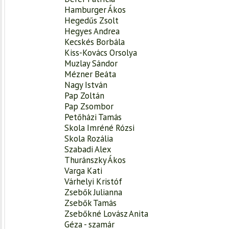
Hamburger Ákos
Hegedűs Zsolt
Hegyes Andrea
Kecskés Borbála
Kiss-Kovács Orsolya
Muzlay Sándor
Mézner Beáta
Nagy István
Pap Zoltán
Pap Zsombor
Petőházi Tamás
Skola Imréné Rózsi
Skola Rozália
Szabadi Alex
Thuránszky Ákos
Varga Kati
Várhelyi Kristóf
Zsebők Julianna
Zsebők Tamás
Zsebőkné Lovász Anita
Géza - szamár