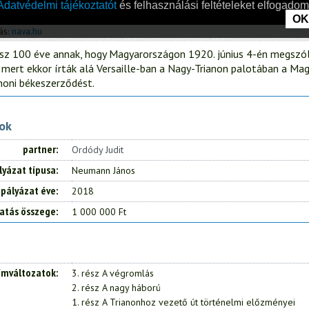
sz 100 éve annak, hogy Magyarországon 1920. június 4-én megszóla
 mert ekkor írták alá Versaille-ban a Nagy-Trianon palotában a Ma
noni békeszerződést.
tok
partner
Ordódy Judit
lyázat típusa
Neumann János
pályázat éve
2018
atás összege
1 000 000 Ft
ímváltozatok
3. rész A végromlás
2. rész A nagy háború
1. rész A Trianonhoz vezető út történelmi előzményei