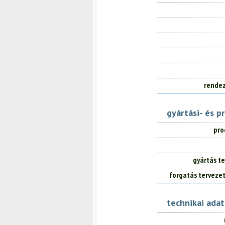
rendez
gyártási- és p
pro
gyártás te
forgatás terveze
technikai ada