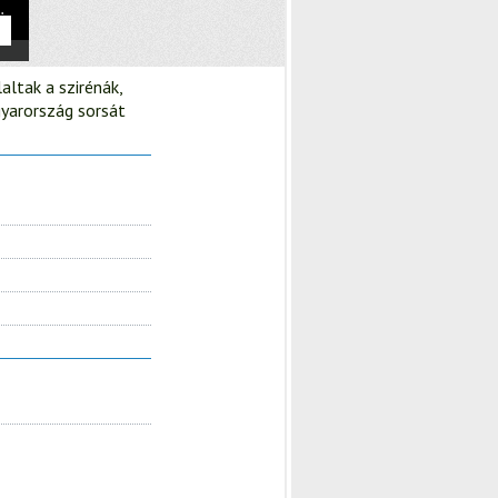
ltak a szirénák,
gyarország sorsát