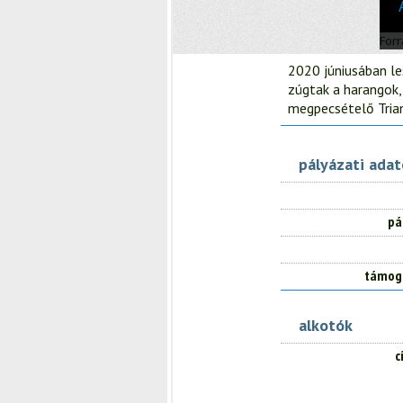
2020 júniusában le
zúgtak a harangok,
megpecsételő Tria
pályázati ada
pá
támog
alkotók
c