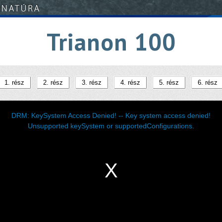
Trianon 100
1. rész
2. rész
3. rész
4. rész
5. rész
6. rész