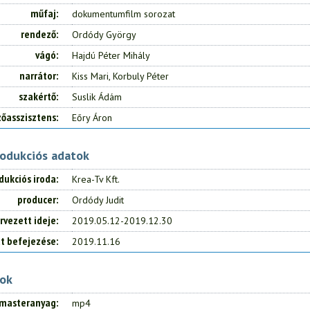
műfaj
dokumentumfilm sorozat
rendező
Ordódy György
vágó
Hajdú Péter Mihály
narrátor
Kiss Mari, Korbuly Péter
szakértő
Suslik Ádám
őasszisztens
Eőry Áron
rodukciós adatok
dukciós iroda
Krea-Tv Kft.
producer
Ordódy Judit
rvezett ideje
2019.05.12-2019.12.30
tt befejezése
2019.11.16
tok
masteranyag
mp4