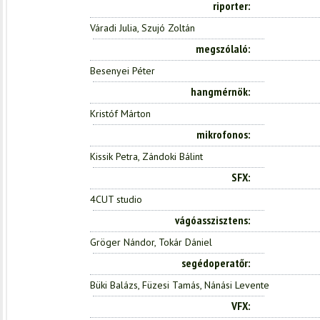
riporter
Váradi Julia, Szujó Zoltán
megszólaló
Besenyei Péter
hangmérnök
Kristóf Márton
mikrofonos
Kissik Petra, Zándoki Bálint
SFX
4CUT studio
vágóasszisztens
Gröger Nándor, Tokár Dániel
segédoperatőr
Büki Balázs, Füzesi Tamás, Nánási Levente
VFX