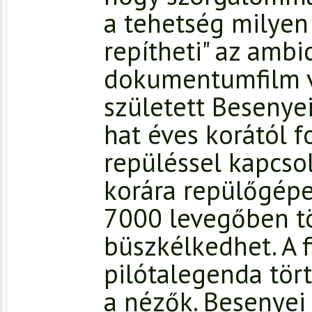
a tehetség milye
repítheti" az ambic
dokumentumfilm v
született Besenyei
hat éves korától 
repüléssel kapcsol
korára repülőgépe
7000 levegőben tö
büszkélkedhet. A f
pilótalegenda tör
a nézők. Besenyei