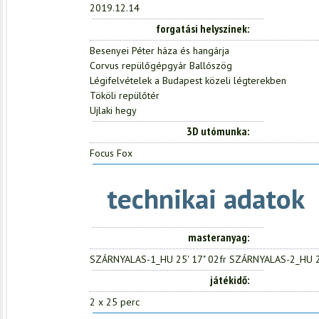
2019.12.14
forgatási helyszínek
Besenyei Péter háza és hangárja
Corvus repülőgépgyár Ballószög
Légifelvételek a Budapest közeli légterekben
Tököli repülőtér
Ujlaki hegy
3D utómunka
Focus Fox
technikai adatok
masteranyag
SZÁRNYALAS-1_HU 25' 17" 02fr SZÁRNYALAS-2_HU 25
játékidő
2 x 25 perc