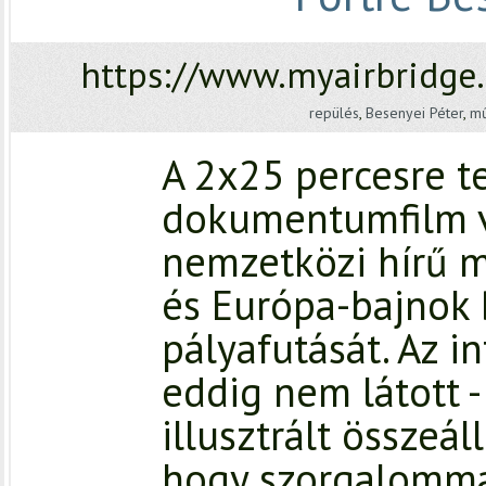
https://www.myairbridg
repülés
,
Besenyei Péter
,
mű
A 2x25 percesre te
dokumentumfilm v
nemzetközi hírű m
és Európa-bajnok 
pályafutását. Az in
eddig nem látott -
illusztrált összeál
hogy szorgalommal