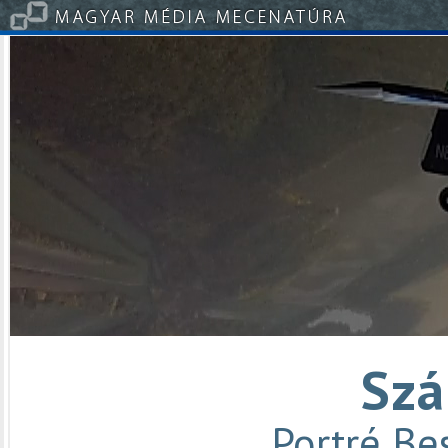
Szá
Portré Be