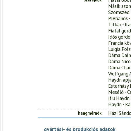
Fiatal obo
Másik szom
Szomszéd h
Plébános -
Titkár - Ka
Fiatal gor
Idős gordo
Francia kö
Luigia Polz
Dáma Dalm
Dáma Nicol
Dáma Charl
Wolfgang A
Haydn apja
Esterházy 
Mesélő - C
ifjú Haydn 
Haydn - Rá
hangmérnök
Házi Sánd
gyártási- és produkciós adatok