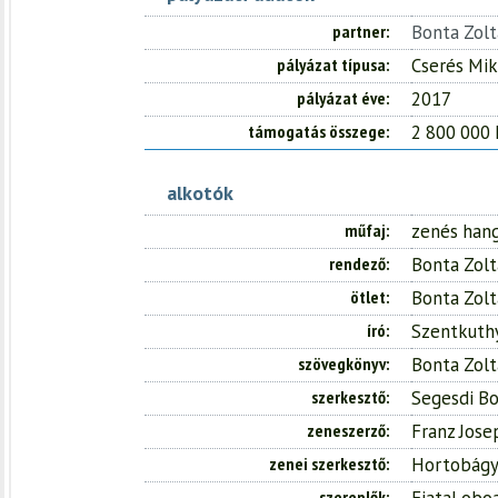
partner
Bonta Zol
pályázat típusa
Cserés Mik
pályázat éve
2017
támogatás összege
2 800 000 
alkotók
műfaj
zenés han
rendező
Bonta Zol
ötlet
Bonta Zol
író
Szentkuth
szövegkönyv
Bonta Zol
szerkesztő
Segesdi Bo
zeneszerző
Franz Jos
zenei szerkesztő
Hortobágy
szereplők