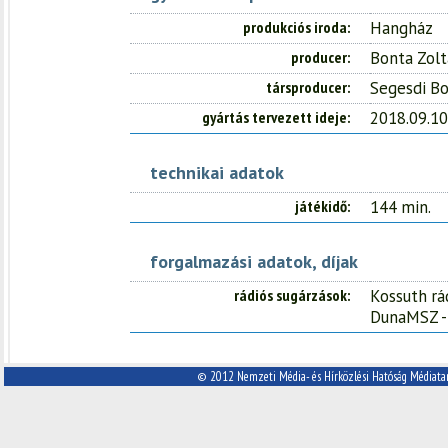
produkciós iroda
Hangház
producer
Bonta Zol
társproducer
Segesdi Bo
gyártás tervezett ideje
2018.09.10
technikai adatok
játékidő
144 min.
forgalmazási adatok, díjak
rádiós sugárzások
Kossuth rád
DunaMSZ -
© 2012 Nemzeti Média- és Hírközlési Hatóság Médiata
A Nemzeti Média- és Hírközlési
Cím:
Hatóság Médiatanácsa
1088 Budapest, Reviczky utca 5.
Tel: (06 1) 429 8600
Fax: (06 1) 267-2612
E-mail: info@nmhh.hu