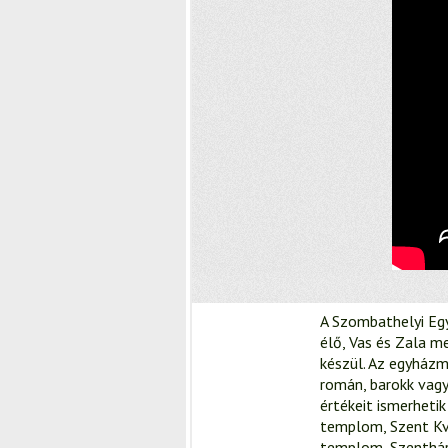
A Szombathelyi Egy
élő, Vas és Zala m
készül. Az egyházm
román, barokk vagy
értékeit ismerheti
templom, Szent Kv
templom, Szenthá