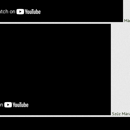
Már
Szűz Mári