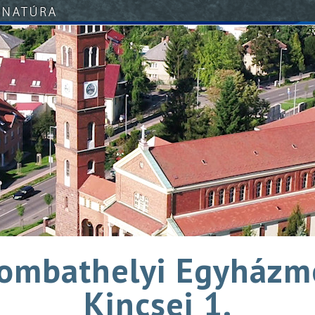
zombathelyi Egyházm
Kincsei 1.