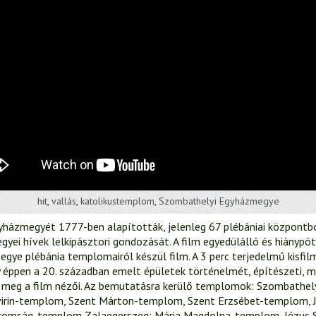
hit
,
vallás
,
katolikustemplom
,
Szombathelyi Egyházmegye
házmegyét 1777-ben alapították, jelenleg 67 plébániai központból 
egyei hívek lelkipásztori gondozását. A film egyedülálló és hiánypó
egye plébánia templomairól készül film. A 3 perc terjedelmű kisfil
 éppen a 20. században emelt épületek történelmét, építészeti, 
k meg a film nézői. Az bemutatásra kerülő templomok: Szombathely 
irin-templom, Szent Márton-templom, Szent Erzsébet-templom, J
romság-templom Zalaegerszeg: Mária Magdolna-templom, Jézus S