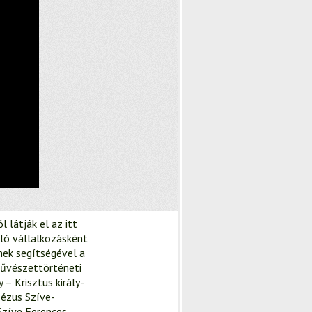
látják el az itt
tló vállalkozásként
mek segítségével a
művészettörténeti
– Krisztus király-
ézus Szíve-
zíve Ferences