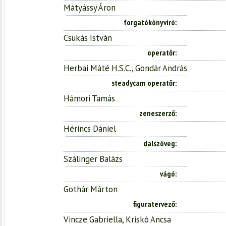
Mátyássy Áron
forgatókönyvíró
Csukás István
operatőr
Herbai Máté H.S.C., Gondár András
steadycam operatőr
Hámori Tamás
zeneszerző
Hérincs Dániel
dalszöveg
Szálinger Balázs
vágó
Gothár Márton
figuratervező
Vincze Gabriella, Kriskó Ancsa