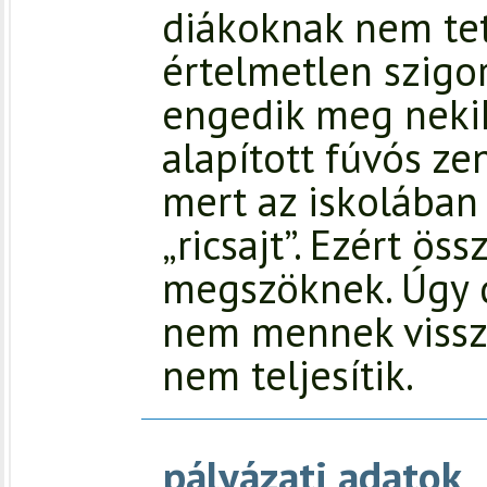
diákoknak nem tet
értelmetlen szigo
engedik meg nekik
alapított fúvós ze
mert az iskolában 
„ricsajt”. Ezért ös
megszöknek. Úgy 
nem mennek vissza
nem teljesítik.
pályázati adatok