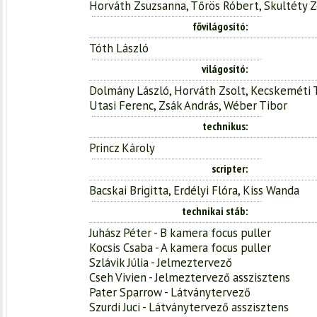
Horváth Zsuzsanna, Tőrös Róbert, Skultéty Z
fővilágosító
Tóth László
világosító
Dolmány László, Horváth Zsolt, Kecskeméti T
Utasi Ferenc, Zsák András, Wéber Tibor
technikus
Princz Károly
scripter
Bacskai Brigitta, Erdélyi Flóra, Kiss Wanda
technikai stáb
Juhász Péter - B kamera focus puller
Kocsis Csaba - A kamera focus puller
Szlávik Júlia - Jelmeztervező
Cseh Vivien - Jelmeztervező asszisztens
Pater Sparrow - Látványtervező
Szurdi Juci - Látványtervező asszisztens