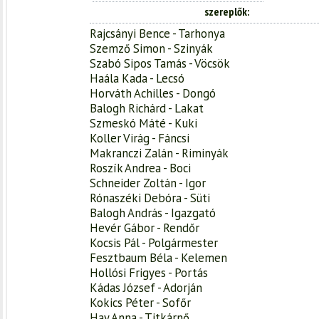
szereplők
Rajcsányi Bence - Tarhonya
Szemző Simon - Szinyák
Szabó Sipos Tamás - Vöcsök
Haála Kada - Lecsó
Horváth Achilles - Dongó
Balogh Richárd - Lakat
Szmeskó Máté - Kuki
Koller Virág - Fáncsi
Makranczi Zalán - Riminyák
Roszík Andrea - Boci
Schneider Zoltán - Igor
Rónaszéki Debóra - Süti
Balogh András - Igazgató
Hevér Gábor - Rendőr
Kocsis Pál - Polgármester
Fesztbaum Béla - Kelemen
Hollósi Frigyes - Portás
Kádas József - Adorján
Kokics Péter - Sofőr
Hay Anna - Titkárnő