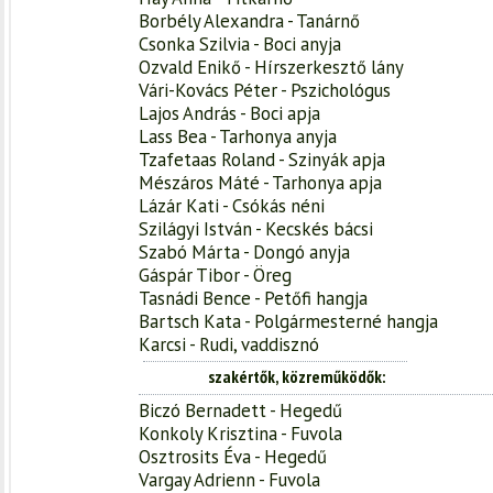
Borbély Alexandra - Tanárnő
Csonka Szilvia - Boci anyja
Ozvald Enikő - Hírszerkesztő lány
Vári-Kovács Péter - Pszichológus
Lajos András - Boci apja
Lass Bea - Tarhonya anyja
Tzafetaas Roland - Szinyák apja
Mészáros Máté - Tarhonya apja
Lázár Kati - Csókás néni
Szilágyi István - Kecskés bácsi
Szabó Márta - Dongó anyja
Gáspár Tibor - Öreg
Tasnádi Bence - Petőfi hangja
Bartsch Kata - Polgármesterné hangja
Karcsi - Rudi, vaddisznó
szakértők, közreműködők
Biczó Bernadett - Hegedű
Konkoly Krisztina - Fuvola
Osztrosits Éva - Hegedű
Vargay Adrienn - Fuvola