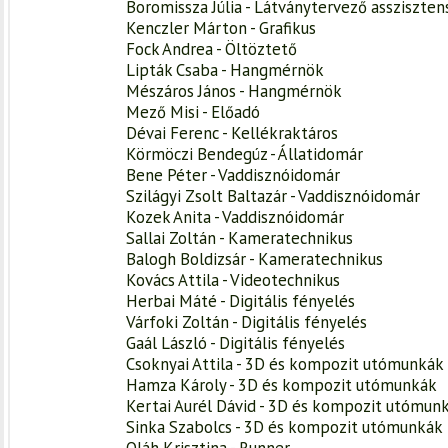
Boromissza Júlia - Látványtervező assziszten
Kenczler Márton - Grafikus
Fock Andrea - Öltöztető
Lipták Csaba - Hangmérnök
Mészáros János - Hangmérnök
Mező Misi - Előadó
Dévai Ferenc - Kellékraktáros
Körmöczi Bendegúz - Állatidomár
Bene Péter - Vaddisznóidomár
Szilágyi Zsolt Baltazár - Vaddisznóidomár
Kozek Anita - Vaddisznóidomár
Sallai Zoltán - Kameratechnikus
Balogh Boldizsár - Kameratechnikus
Kovács Attila - Videotechnikus
Herbai Máté - Digitális fényelés
Várfoki Zoltán - Digitális fényelés
Gaál László - Digitális fényelés
Csoknyai Attila - 3D és kompozit utómunkák
Hamza Károly - 3D és kompozit utómunkák
Kertai Aurél Dávid - 3D és kompozit utómun
Sinka Szabolcs - 3D és kompozit utómunkák
Oláh Krisztina - Runner