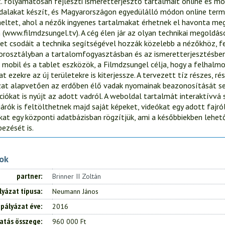
. folyamatosan fejleszti ismeretterjesztő tartalmait online és m
ldalakat készít, és Magyarországon egyedülálló módon online te
eltet, ahol a nézők ingyenes tartalmakat érhetnek el havonta me
(www.filmdzsungel.tv). A cég élen jár az olyan technikai megoldá
t csodáit a technika segítségével hozzák közelebb a nézőkhöz, f
korosztályban a tartalomfogyasztásban és az ismeretterjesztésbe
 mobil és a tablet eszközök, a Filmdzsungel célja, hogy a felhalm
 ezekre az új területekre is kiterjessze. A tervezett tíz részes, r
zat alapvetően az erdőben élő vadak nyomainak beazonosítását se
ciókat is nyújt az adott vadról. A weboldal tartalmát interaktívvá 
árók is feltölthetnek majd saját képeket, videókat egy adott fajról
okat egy központi adatbázisban rögzítjük, ami a későbbiekben lehet
ezését is.
tok
partner
Brinner II Zoltán
lyázat típusa
Neumann János
pályázat éve
2016
atás összege
960 000 Ft