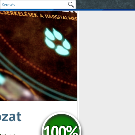
ozat
100%