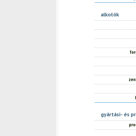
alkotók
for
zen
gyártási- és p
pro