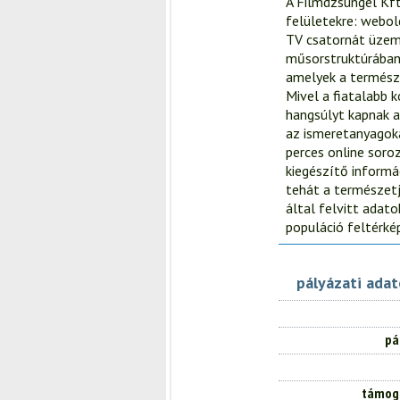
A Filmdzsungel Kft
felületekre: webo
TV csatornát üzem
műsorstruktúrában 
amelyek a természe
Mivel a fiatalabb 
hangsúlyt kapnak a
az ismeretanyagokat
perces online soro
kiegészítő informá
tehát a természetj
által felvitt adat
populáció feltérkép
pályázati ada
pá
támog