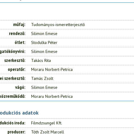
műfaj
Tudományos-ismeretterjesztő
rendező
Silimon Emese
ötlet
Stodulka Péter
gatókönyvíró
Silimon Emese
szerkesztő
Takács Rita
operatőr
Moraru Norbert-Petrica
ei szerkesztő
Tamás Zsolt
vágó
Silimon Emese
közreműködő
Moraru Norbert-Petrica
rodukciós adatok
dukciós iroda
Filmdzsungel Kft.
producer
Tóth Zsolt Marcell