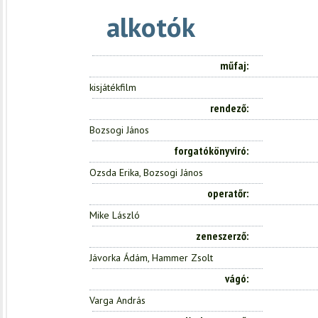
alkotók
műfaj
kisjátékfilm
rendező
Bozsogi János
forgatókönyvíró
Ozsda Erika, Bozsogi János
operatőr
Mike László
zeneszerző
Jávorka Ádám, Hammer Zsolt
vágó
Varga András