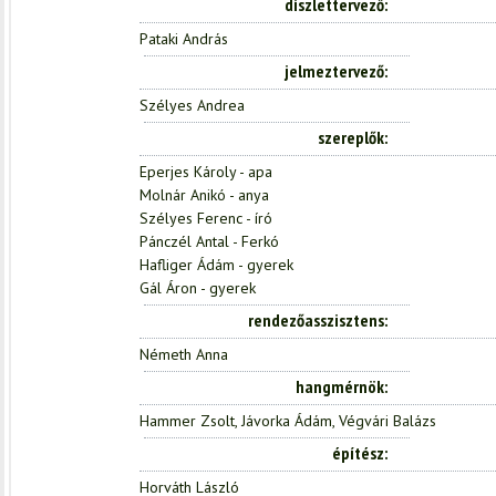
díszlettervező
Pataki András
jelmeztervező
Szélyes Andrea
szereplők
Eperjes Károly - apa
Molnár Anikó - anya
Szélyes Ferenc - író
Pánczél Antal - Ferkó
Hafliger Ádám - gyerek
Gál Áron - gyerek
rendezőasszisztens
Németh Anna
hangmérnök
Hammer Zsolt, Jávorka Ádám, Végvári Balázs
építész
Horváth László