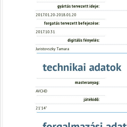
gyártás tervezett ideje
2017.01.20-2018.01.20
forgatás tervezett befejezése
2017.10.31
digitális fényelés
Juristovszky Tamara
technikai adatok
masteranyag
AVCHD
játékidő
21'14"
forgalmazási adat