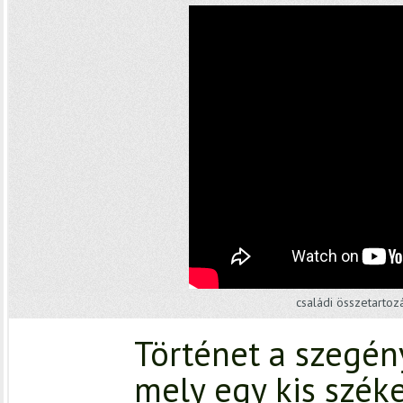
családi összetartoz
Történet a szegény
mely egy kis széke