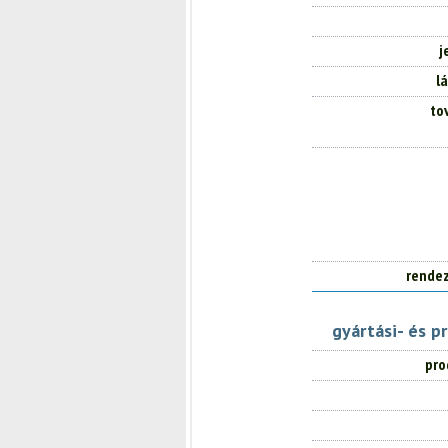
j
l
to
rendez
gyártási- és p
pro