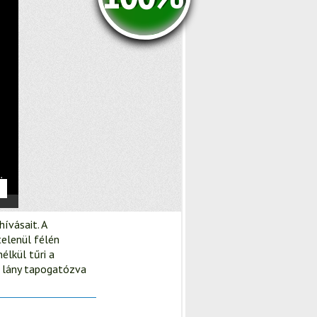
hívásait. A
telenül félén
élkül tűri a
a lány tapogatózva