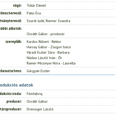
vágó
Tokár Dániel
elmeztervező
Paksi Éva
átványtervező
Szurdi Judit, Riemer Szandra
vábbi alkotók
Osváth Gábor - producer
szereplők
Kardos Róbert - Rektor
Harsay Gábor - Zsugori bácsi
Váradi Eszter Sára - Barbara
Nádasi László Iván - Őr
Rainer-Micsinyei Nóra - Lauretta
őasszisztens
Gárgyán Eszter
rodukciós adatok
dukciós iroda
Filmfabriq
producer
Osváth Gábor
társproducer
Dreissiger László