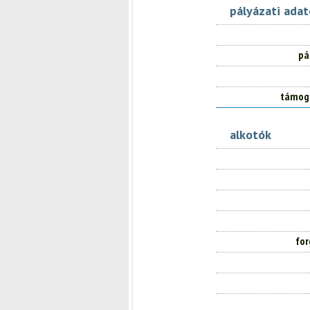
pályázati ada
pá
támog
alkotók
for