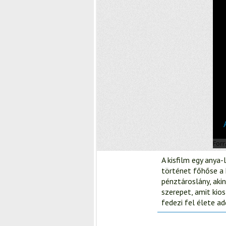
A kisfilm egy anya-
történet főhőse a 
pénztároslány, aki
szerepet, amit kio
fedezi fel élete ad