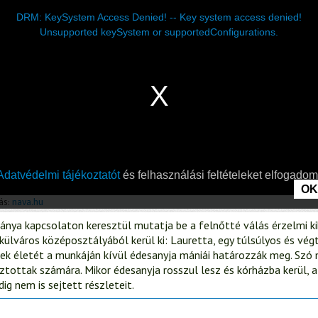
lánya kapcsolaton keresztül mutatja be a felnőtté válás érzelmi ki
külváros középosztályából kerül ki: Lauretta, egy túlsúlyos és vég
nek életét a munkáján kívül édesanyja mániái határozzák meg. Szó n
sztottak számára. Mikor édesanyja rosszul lesz és kórházba kerül, 
dig nem is sejtett részleteit.