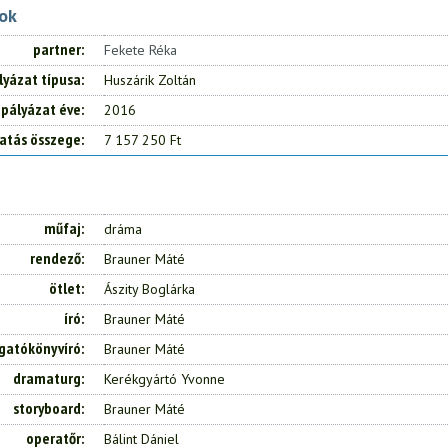
tok
partner
Fekete Réka
lyázat típusa
Huszárik Zoltán
pályázat éve
2016
atás összege
7 157 250 Ft
műfaj
dráma
rendező
Brauner Máté
ötlet
Ászity Boglárka
író
Brauner Máté
gatókönyvíró
Brauner Máté
dramaturg
Kerékgyártó Yvonne
storyboard
Brauner Máté
operatőr
Bálint Dániel