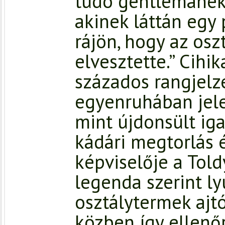
tudó gentlemanek 
akinek láttán egy 
rájön, hogy az os
elvesztette.” Cihi
százados rangjel
egyenruhában jele
mint újdonsült ig
kádári megtorlás 
képviselője a Told
legenda szerint ly
osztálytermek ajt
közben így ellenőr