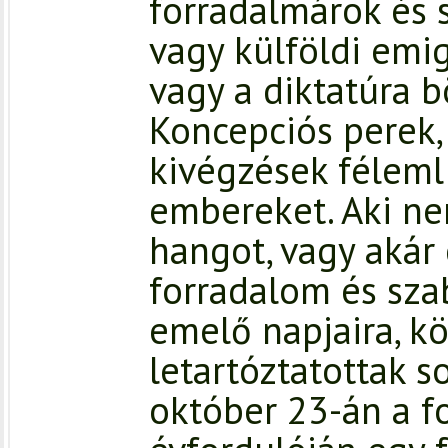
forradalmárok és
vagy külföldi emi
vagy a diktatúra b
Koncepciós perek, 
kivégzések féleml
embereket. Aki n
hangot, vagy akár
forradalom és sza
emelő napjaira, k
letartóztatottak s
október 23-án a f