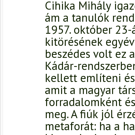
Cihika Mihály iga
ám a tanulók rend
1957. október 23-
kitörésének egyév
beszédes volt ez a
Kádár-rendszerbe
kellett említeni é
amit a magyar tár
forradalomként és
meg. A fiúk jól ér
metaforát: ha a 