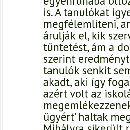
egyenruhába öltöz
is. A tanulókat ig
megfélemlíteni, a
árulják el, kik sz
tüntetést, ám a 
szerint eredményte
tanulók senkit se
akadt, aki így fog
azért volt az isko
megemlékezzenek a
ügyért’ haltak meg
Mihályra sikerült 