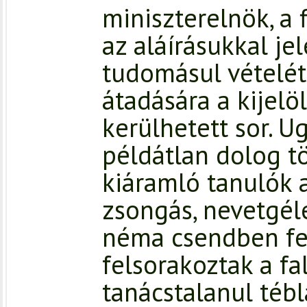
miniszterelnök, a f
az aláírásukkal jel
tudomásul vételét
átadására a kijelö
kerülhetett sor. 
példátlan dolog tö
kiáramló tanulók 
zsongás, nevetgél
néma csendben f
felsorakoztak a fa
tanácstalanul tébl