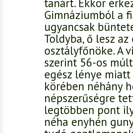
tanárt. Ekkor érke
Gimnáziumból a fia
ugyancsak bünteté
Toldyba, ő lesz az 
osztályfőnöke. A 
szerint 56-os múlt
egész lénye miatt a
körében néhány hé
népszerűségre tett 
legtöbben pont ily
néha enyhén gunyo