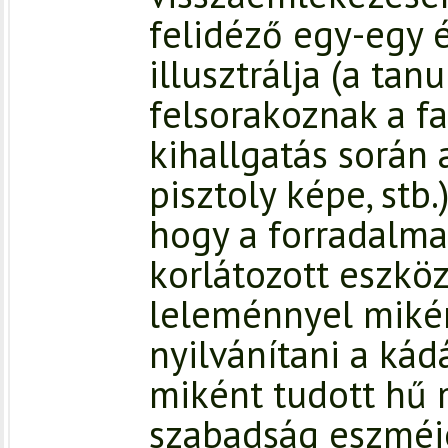
felidéző egy-egy 
illusztrálja (a ta
felsorakoznak a fa
kihallgatás során 
pisztoly képe, stb.
hogy a forradalmat
korlátozott eszköz
leleménnyel miké
nyilvánítani a kádá
miként tudott hű
szabadság eszméjé