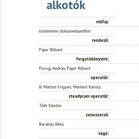
alkotók
műfaj
történelmi dokumentumfilm
rendező
Pajer Róbert
forgatókönyvíró
Porogi András, Pajer Róbert
operatőr
B. Marton Frigyes, Markert Károly
steadycam operatőr
Tóth Sándor
zeneszerző
Barabás Béla
vágó