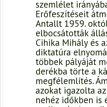
szemlélet irányáb
Erőfeszítéseit átm
Antallt 1959. okt
elbocsátották áll
Cihika Mihály és a
diktatúra elnyom
többek pályáját m
derékba törte a k
megfélemlítés. Á
azokat igazolta az
nehéz időkben is 