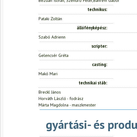
Bezdán István, Szendrő Péter,Bánrévi Gábor
technikus
Pataki Zoltán
állófényképész
Szabó Adrienn
scripter
Gelencsér Gréta
casting
Makó Mari
technikai stáb
Breckl János
Horváth László - fodrász
Márta Magdolna - maszkmester
gyártási- és prod