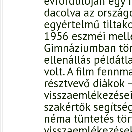
évfordulóján egy f
dacolva az ország
egyértelmű tiltako
1956 eszméi melle
Gimnáziumban tör
ellenállás példát
volt. A film fenn
résztvevő diákok –
visszaemlékezései
szakértők segítsé
néma tüntetés tör
visszaemlékezése