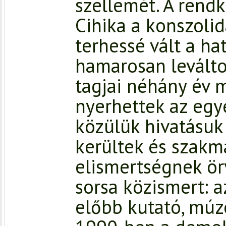
szellemét. A rend
Cihika a konszoli
terhessé vált a ha
hamarosan leváltot
tagjai néhány év 
nyerhettek az egy
közülük hivatásuk
kerültek és szakm
elismertségnek ör
sorsa közismert: a
előbb kutató, mú