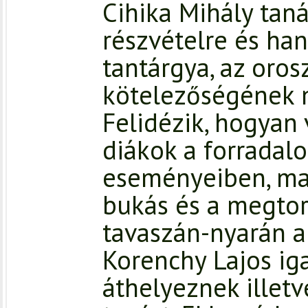
Cihika Mihály taná
részvételre és ha
tantárgya, az oros
kötelezőségének 
Felidézik, hogyan 
diákok a forradal
eseményeiben, ma
bukás és a megtor
tavaszán-nyarán a 
Korenchy Lajos ig
áthelyeznek illet